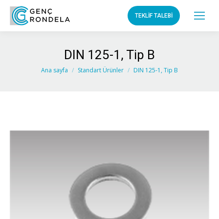
TEKLİF TALEBİ
DIN 125-1, Tip B
You are here:
Ana sayfa
Standart Ürünler
DIN 125-1, Tip B