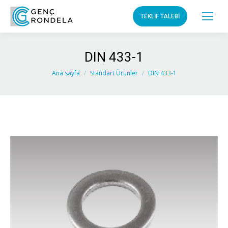
TEKLİF TALEBİ
DIN 433-1
You are here:
Ana sayfa
Standart Ürünler
DIN 433-1